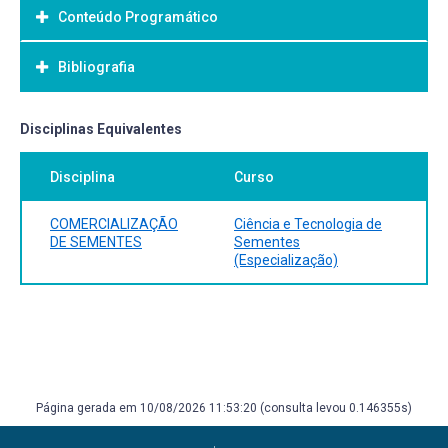
Conteúdo Programático
Objetivo Geral:
Bibliografia
Bibliografia Básica:
Disciplinas Equivalentes
Disciplina
Curso
COMERCIALIZAÇÃO
Ciência e Tecnologia de
DE SEMENTES
Sementes
(Especialização)
Página gerada em 10/08/2026 11:53:20 (consulta levou 0.146355s)