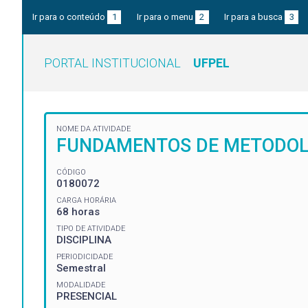
Ir para o conteúdo
1
Ir para o menu
2
Ir para a busca
3
PORTAL INSTITUCIONAL
UFPEL
NOME DA ATIVIDADE
FUNDAMENTOS DE METODOLO
CÓDIGO
0180072
CARGA HORÁRIA
68 horas
TIPO DE ATIVIDADE
DISCIPLINA
PERIODICIDADE
Semestral
MODALIDADE
PRESENCIAL