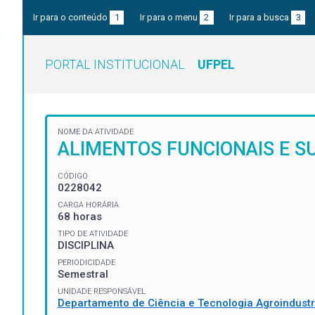
Ir para o conteúdo
1
Ir para o menu
2
Ir para a busca
3
PORTAL INSTITUCIONAL
UFPEL
NOME DA ATIVIDADE
ALIMENTOS FUNCIONAIS E S
CÓDIGO
0228042
CARGA HORÁRIA
68 horas
TIPO DE ATIVIDADE
DISCIPLINA
PERIODICIDADE
Semestral
UNIDADE RESPONSÁVEL
Departamento de Ciência e Tecnologia Agroindustr