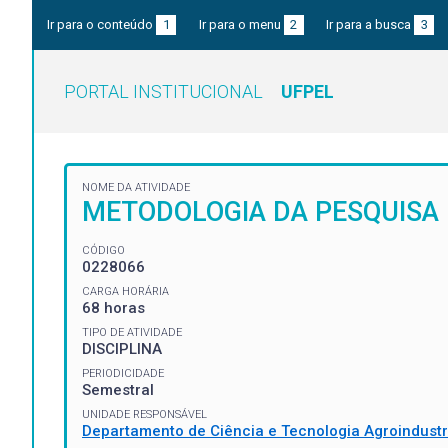
Ir para o conteúdo
1
Ir para o menu
2
Ir para a busca
3
PORTAL INSTITUCIONAL
UFPEL
NOME DA ATIVIDADE
METODOLOGIA DA PESQUISA
CÓDIGO
0228066
CARGA HORÁRIA
68 horas
TIPO DE ATIVIDADE
DISCIPLINA
PERIODICIDADE
Semestral
UNIDADE RESPONSÁVEL
Departamento de Ciência e Tecnologia Agroindustr