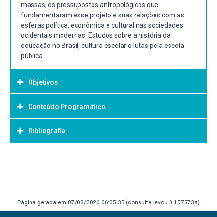
massas, os pressupostos antropológicos que
fundamentaram esse projeto e suas relações com as
esferas política, econômica e cultural nas sociedades
ocidentais modernas. Estudos sobre a história da
educação no Brasil, cultura escolar e lutas pela escola
pública.
Objetivos
Conteúdo Programático
Objetivo Geral:
Analisar os principais paradigmas históricos e
Bibliografia
--
sociológicos da educação, especialmente a emergência e
o desenvolvimento do sistema escolar de massas.
Possibilitar a compreensão da história da educação no
Bibliografia Básica:
Brasil.
Buffa, E. & Nosella, P. A educação negada: introdução ao
estudo da educação brasileira contemporânea. Fis
Enguita, M. F. A face oculta da escola. POA: Artes Médicas,
Página gerada em 07/08/2026 06:05:35 (consulta levou 0.157573s)
1989.
Giroux, H. Cruzando fronteiras do discurso educacional: