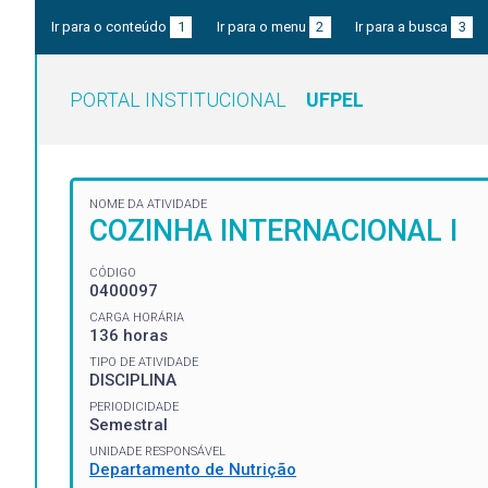
Ir para o conteúdo
1
Ir para o menu
2
Ir para a busca
3
PORTAL INSTITUCIONAL
UFPEL
NOME DA ATIVIDADE
COZINHA INTERNACIONAL I
CÓDIGO
0400097
CARGA HORÁRIA
136 horas
TIPO DE ATIVIDADE
DISCIPLINA
PERIODICIDADE
Semestral
UNIDADE RESPONSÁVEL
Departamento de Nutrição