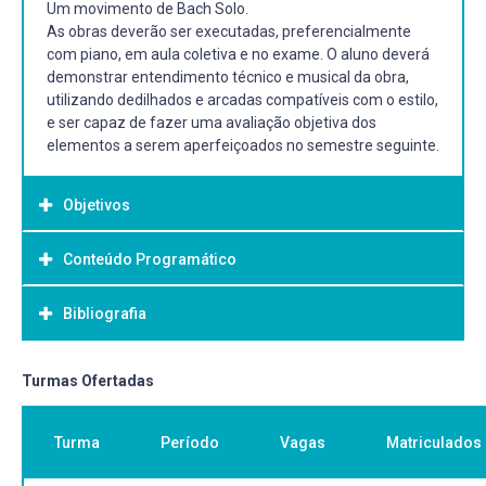
Um movimento de Bach Solo.
As obras deverão ser executadas, preferencialmente
com piano, em aula coletiva e no exame. O aluno deverá
demonstrar entendimento técnico e musical da obra,
utilizando dedilhados e arcadas compatíveis com o estilo,
e ser capaz de fazer uma avaliação objetiva dos
elementos a serem aperfeiçoados no semestre seguinte.
Objetivos
Conteúdo Programático
Objetivo Geral:
Promover a compreensão dos aspectos musicais,
Bibliografia
desenvolver técnicas instrumentais e interpretativas que
possibilitem maior proficiência ao violino, de modo que o
aluno possa se expressar musicalmente por meio do
Bibliografia Básica:
Turmas Ofertadas
violino. Abordar aspectos históricos, culturais, estéticos e
FISCHER, Simon. Basics. Londres: Ed. Peters, 2012.
estilísticos. Desenvolver estudos de caráter teórico-
FISCHER, Simon. Scales. Londres: Ed. Peters, 2012.
prático sobre instrumentistas, compositores, gêneros e
Turma
Período
Vagas
Matriculados
ROSTAL, Max (Ed.). Scale system: scale exercises in all
tradições interpretativas; Estimular o pensamento crítico-
major and minor keys for daily study: a supplement to
reflexivo sobre o fazer artístico, suas funções