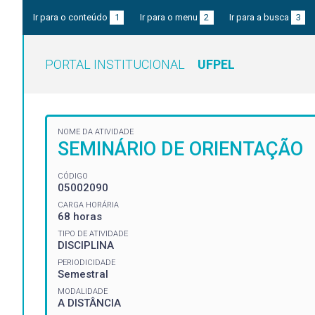
Ir para o conteúdo
1
Ir para o menu
2
Ir para a busca
3
PORTAL INSTITUCIONAL
UFPEL
NOME DA ATIVIDADE
SEMINÁRIO DE ORIENTAÇÃO
CÓDIGO
05002090
CARGA HORÁRIA
68 horas
TIPO DE ATIVIDADE
DISCIPLINA
PERIODICIDADE
Semestral
MODALIDADE
A DISTÂNCIA