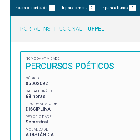
Ir para o conteúdo
1
Ir para o menu
2
Ir para a busca
3
PORTAL INSTITUCIONAL
UFPEL
NOME DA ATIVIDADE
PERCURSOS POÉTICOS
CÓDIGO
05002092
CARGA HORÁRIA
68 horas
TIPO DE ATIVIDADE
DISCIPLINA
PERIODICIDADE
Semestral
MODALIDADE
A DISTÂNCIA