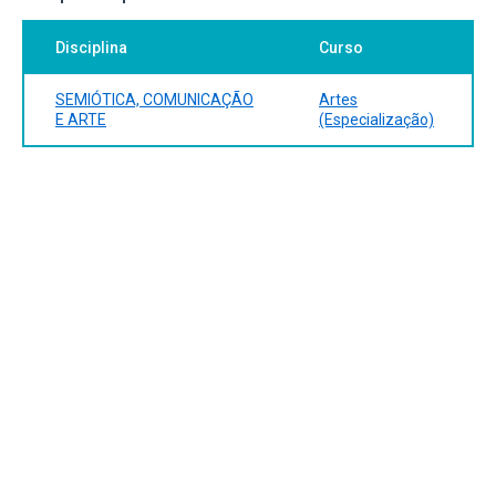
Reis. São Paulo: Edições Loyola,2007.
Disciplina
Curso
SEMIÓTICA, COMUNICAÇÃO
Artes
E ARTE
(Especialização)