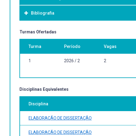
A disciplina tem por objetivo a elaboração do projeto de d
Bibliografia
Bibliografia Básica:
Turmas Ofertadas
A bibliografia depende da relação direta de orientação.
Turma
Período
Vagas
1
2026 / 2
2
Disciplinas Equivalentes
Disciplina
ELABORAÇÃO DE DISSERTAÇÃO
ELABORAÇÃO DE DISSERTAÇÃO