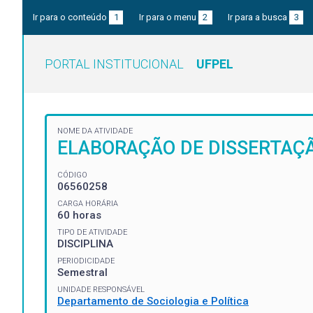
Ir para o conteúdo
1
Ir para o menu
2
Ir para a busca
3
PORTAL INSTITUCIONAL
UFPEL
NOME DA ATIVIDADE
ELABORAÇÃO DE DISSERTAÇ
CÓDIGO
06560258
CARGA HORÁRIA
60 horas
TIPO DE ATIVIDADE
DISCIPLINA
PERIODICIDADE
Semestral
UNIDADE RESPONSÁVEL
Departamento de Sociologia e Política