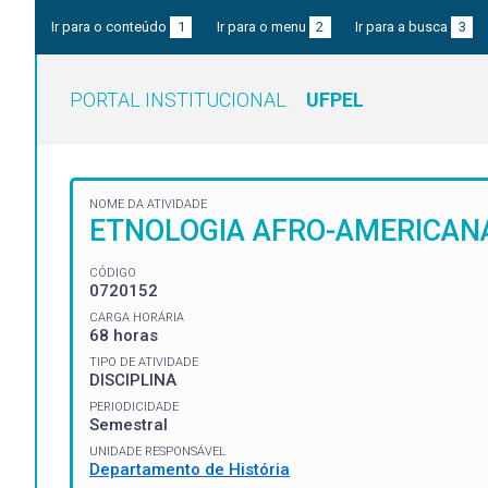
Ir para o conteúdo
1
Ir para o menu
2
Ir para a busca
3
PORTAL INSTITUCIONAL
UFPEL
NOME DA ATIVIDADE
ETNOLOGIA AFRO-AMERICANA
CÓDIGO
0720152
CARGA HORÁRIA
68 horas
TIPO DE ATIVIDADE
DISCIPLINA
PERIODICIDADE
Semestral
UNIDADE RESPONSÁVEL
Departamento de História