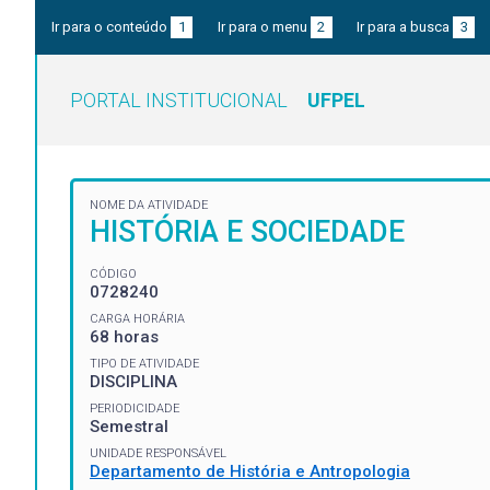
Ir para o conteúdo
1
Ir para o menu
2
Ir para a busca
3
PORTAL INSTITUCIONAL
UFPEL
NOME DA ATIVIDADE
HISTÓRIA E SOCIEDADE
CÓDIGO
0728240
CARGA HORÁRIA
68 horas
TIPO DE ATIVIDADE
DISCIPLINA
PERIODICIDADE
Semestral
UNIDADE RESPONSÁVEL
Departamento de História e Antropologia