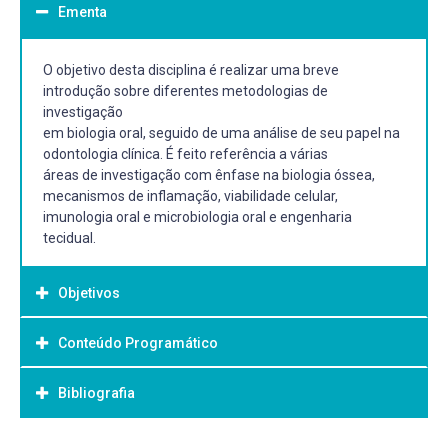
Ementa
O objetivo desta disciplina é realizar uma breve
introdução sobre diferentes metodologias de
investigação
em biologia oral, seguido de uma análise de seu papel na
odontologia clínica. É feito referência a várias
áreas de investigação com ênfase na biologia óssea,
mecanismos de inflamação, viabilidade celular,
imunologia oral e microbiologia oral e engenharia
tecidual.
Objetivos
Conteúdo Programático
Objetivo Geral:
O objetivo desta disciplina é realizar uma breve
Bibliografia
1. Introdução à Biologia Oral
introdução sobre diferentes metodologias de
2. Tópicos de Bioquímica Oral
investigação
3. Histofisiologia Bucal
em biologia oral, seguido de uma análise de seu papel na