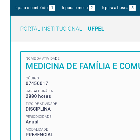
Ir para o conteúdo
1
Ir para o menu
2
Ir para a busca
3
PORTAL INSTITUCIONAL
UFPEL
NOME DA ATIVIDADE
MEDICINA DE FAMÍLIA E COM
CÓDIGO
07450017
CARGA HORÁRIA
2880 horas
TIPO DE ATIVIDADE
DISCIPLINA
PERIODICIDADE
Anual
MODALIDADE
PRESENCIAL