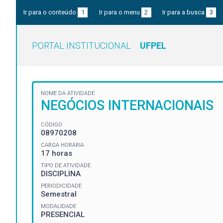
Ir para o conteúdo
1
Ir para o menu
2
Ir para a busca
3
PORTAL INSTITUCIONAL
UFPEL
NOME DA ATIVIDADE
NEGÓCIOS INTERNACIONAIS
CÓDIGO
08970208
CARGA HORÁRIA
17 horas
TIPO DE ATIVIDADE
DISCIPLINA
PERIODICIDADE
Semestral
MODALIDADE
PRESENCIAL