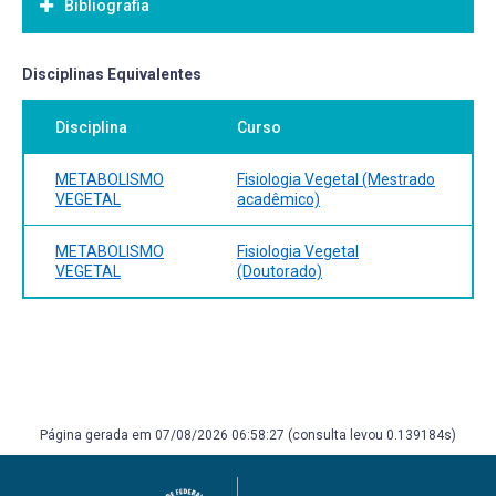
Bibliografia
Bibliografia Básica:
Disciplinas Equivalentes
Disciplina
Curso
METABOLISMO
Fisiologia Vegetal (Mestrado
VEGETAL
acadêmico)
METABOLISMO
Fisiologia Vegetal
VEGETAL
(Doutorado)
Página gerada em 07/08/2026 06:58:27 (consulta levou 0.139184s)