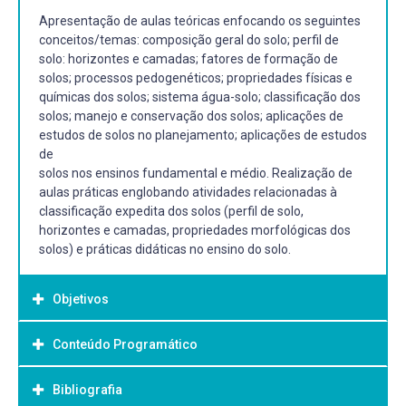
Apresentação de aulas teóricas enfocando os seguintes
conceitos/temas: composição geral do solo; perfil de
solo: horizontes e camadas; fatores de formação de
solos; processos pedogenéticos; propriedades físicas e
químicas dos solos; sistema água-solo; classificação dos
solos; manejo e conservação dos solos; aplicações de
estudos de solos no planejamento; aplicações de estudos
de
solos nos ensinos fundamental e médio. Realização de
aulas práticas englobando atividades relacionadas à
classificação expedita dos solos (perfil de solo,
horizontes e camadas, propriedades morfológicas dos
solos) e práticas didáticas no ensino do solo.
Objetivos
Conteúdo Programático
Objetivo Geral:
Apresentação de aulas teóricas enfocando os seguintes
Bibliografia
1. Introdução a Pedologia: histórico da evolução do
conceitos/temas: composição geral do solo; perfil de solo: