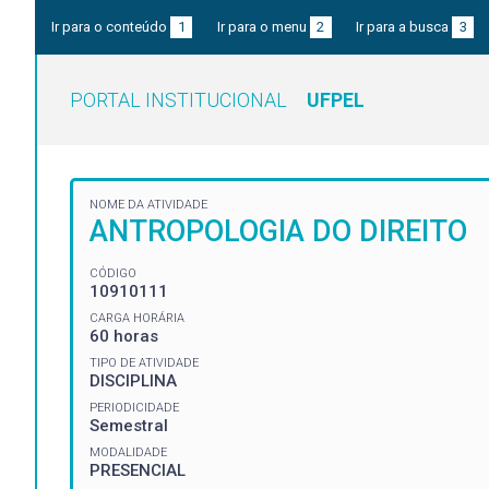
Ir para o conteúdo
1
Ir para o menu
2
Ir para a busca
3
PORTAL INSTITUCIONAL
UFPEL
NOME DA ATIVIDADE
ANTROPOLOGIA DO DIREITO
CÓDIGO
10910111
CARGA HORÁRIA
60 horas
TIPO DE ATIVIDADE
DISCIPLINA
PERIODICIDADE
Semestral
MODALIDADE
PRESENCIAL