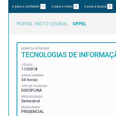
Ir para o conteúdo
1
Ir para o menu
2
Ir para a busca
3
PORTAL INSTITUCIONAL
UFPEL
NOME DA ATIVIDADE
TECNOLOGIAS DE INFORMAÇ
CÓDIGO
1120018
CARGA HORÁRIA
34 horas
TIPO DE ATIVIDADE
DISCIPLINA
PERIODICIDADE
Semestral
MODALIDADE
PRESENCIAL