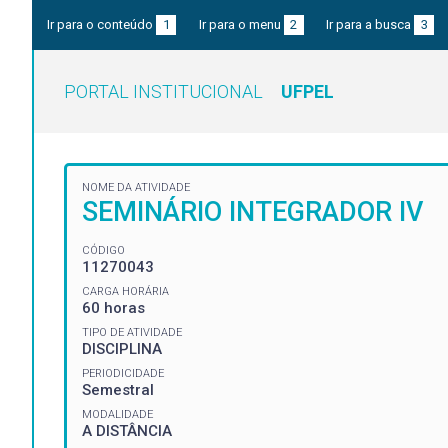
Ir para o conteúdo
1
Ir para o menu
2
Ir para a busca
3
PORTAL INSTITUCIONAL
UFPEL
NOME DA ATIVIDADE
SEMINÁRIO INTEGRADOR IV
CÓDIGO
11270043
CARGA HORÁRIA
60 horas
TIPO DE ATIVIDADE
DISCIPLINA
PERIODICIDADE
Semestral
MODALIDADE
A DISTÂNCIA