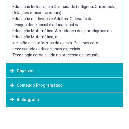
Educação Inclusiva e a Diversidade (Indígena, Quilombola,
Relações étnico- racionais).
Educação de Jovens e Adultos. O desafio da
desigualdade social e educacional na
Educação Matemática. A mudança dos paradigmas da
Educação Matemática, a
inclusão e as reformas da escola. Pessoas com
necessidades educacionais especiais.
Tecnologia como aliada no processo de inclusão.
Objetivos
Conteúdo Programático
Objetivo Geral:
Objetivo geral:
Bibliografia
 Educação inclusiva e a diversidade como referência
para repensar as
Discutir os princípios norteadores da Educação Inclusiva e
construções políticas e legais na Educação Matemática;
diversidade
Bibliografia Básica:
Contexto sócio histórico e Políticas Públicas de Educação
contextualizando historicamente e, proporcionando ao
Inclusiva.
MITTLER, Peter. Educação inclusiva. Porto Alegre ArtMed
aluno um espaço de reflexão