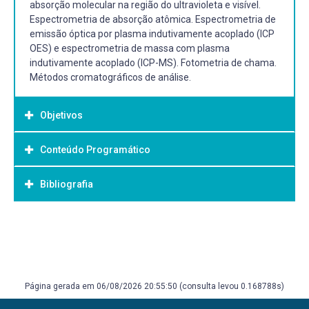
absorção molecular na região do ultravioleta e visível.
Espectrometria de absorção atômica. Espectrometria de
emissão óptica por plasma indutivamente acoplado (ICP
OES) e espectrometria de massa com plasma
indutivamente acoplado (ICP-MS). Fotometria de chama.
Métodos cromatográficos de análise.
Objetivos
Conteúdo Programático
Objetivo Geral:
Apresentar aos acadêmicos os conceitos básicos da
Bibliografia
química analítica instrumental, apresentando os principais
conceitos sobre métodos de interpretação dos resultados
e apresentar de forma detalhada as atividades
Bibliografia Básica:
experimentais, fornecendo subsídios para o estudo da
HOLLER, F. J.; SKOOG, D. A.; CROUCH, S. R. Princípios de
química aplicada à área farmacêutica.
Análise Instrumental. 6 ed. Porto Alegre: Bookman, 2009.
SKOOG, D.A.; WEST, D.M.; HOLLER, F.J.; CROUCH, S.R.
Página gerada em 06/08/2026 20:55:50 (consulta levou 0.168788s)
Fundamentos de Química Analítica. Tradução da 8 ed
Norte Americana, Thomson Learning, São Paulo, 2006.