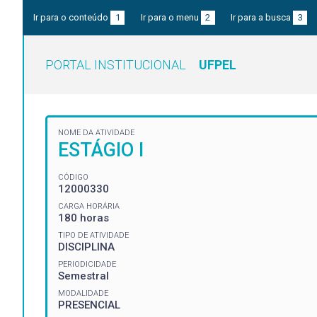
Ir para o conteúdo
1
Ir para o menu
2
Ir para a busca
3
PORTAL INSTITUCIONAL
UFPEL
NOME DA ATIVIDADE
ESTÁGIO I
CÓDIGO
12000330
CARGA HORÁRIA
180 horas
TIPO DE ATIVIDADE
DISCIPLINA
PERIODICIDADE
Semestral
MODALIDADE
PRESENCIAL