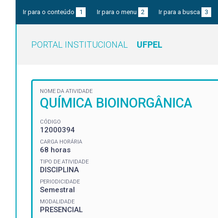
Ir para o conteúdo
1
Ir para o menu
2
Ir para a busca
3
PORTAL INSTITUCIONAL
UFPEL
NOME DA ATIVIDADE
QUÍMICA BIOINORGÂNICA
CÓDIGO
12000394
CARGA HORÁRIA
68 horas
TIPO DE ATIVIDADE
DISCIPLINA
PERIODICIDADE
Semestral
MODALIDADE
PRESENCIAL