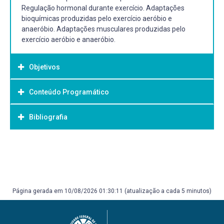
Regulação hormonal durante exercício. Adaptações
bioquímicas produzidas pelo exercício aeróbio e
anaeróbio. Adaptações musculares produzidas pelo
exercício aeróbio e anaeróbio.
Objetivos
Conteúdo Programático
Objetivo Geral:
Não consta no PPC atual.
Bibliografia
Bibliografia Básica:
MCARDLE, W. D. Fisiologia do exercício nutrição, energia e
desempenho humano. Rio de Janeiro: Guanabara Koogan,
2016. Recurso online.
Página gerada em 10/08/2026 01:30:11 (atualização a cada 5 minutos)
POWERS, S. K. Fisiologia do exercício teoria e aplicação ao
condicionamento e ao desempenho. São Paulo: Manole,
2014. Recurso online.