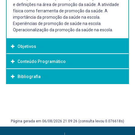
e definições na área de promoção da saúde. A atividade
física como ferramenta de promoção da saúde. A
importância da promoção da saúde na escola.
Experiências de promoção de saúde na escola.
Operacionalização da promoção da saúde na escola.
Objetivos
Conteúdo Programático
Objetivo Geral:
Capacitar o aluno a compreender a importância da
Bibliografia
- Promoção da saúde x prevenção de doenças.
promoção da saúde no ambiente escolar e as formas de
- Conceitos e definições na área de promoção da saúde.
operacionalizar a mesma.
- A atividade física como ferramenta de promoção da
Bibliografia Básica:
saúde.
- A importância da promoção da saúde na escola.
RIBEIRO I. C., PARRA D. C., HOEHNER C. N., et al. School-
Experiências de promoção de saúde na escola.
based physical education program: evidence-based
Operacionalização da promoção da saúde na escola
physical activity interventions for youth in Latin America.
Página gerada em 06/08/2026 21:09:26 (consulta levou 0.076618s)
- Práticas pedagógicas em saúde na escola
Global Health Promotion, 17(2)5-15, 2010.
HOEHNER C. N., SOARES J., PEREZ D. P., et al. Intervenções