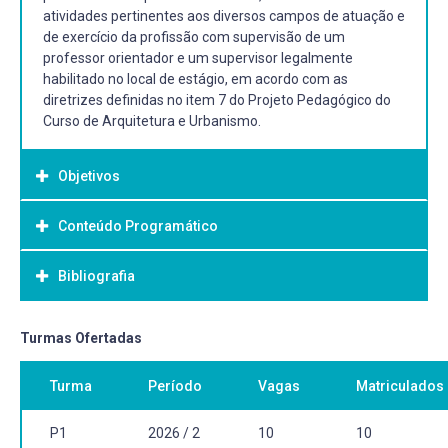
atividades pertinentes aos diversos campos de atuação e
de exercício da profissão com supervisão de um
professor orientador e um supervisor legalmente
habilitado no local de estágio, em acordo com as
diretrizes definidas no item 7 do Projeto Pedagógico do
Curso de Arquitetura e Urbanismo.
Objetivos
Conteúdo Programático
Objetivo Geral:
Objetivo(s) Geral(ais):
Bibliografia
Realizar atividade em ambiente profissional visando a
preparação para o exercício da profissão.
Objetivo(s) Específico(s):
Bibliografia Básica:
Turmas Ofertadas
Adquirir competências próprias das atividades
BRASIL. MINISTERIO DO TRABALHO E EMPREGO. Nova
profissionais em Arquitetura e Urbanismo.
Turma
Período
Vagas
Matriculados
Cartilha Esclarecedora sobre a Lei do Estágio (Lei 11.788,
Exercer em ambiente profissional as habilidades e
de 25 de Setembro de 2008). Brasília: MTE, SPPE, DPJ,
competências do Arquiteto e Urbanista.
CGPI. 2010.
P1
2026 / 2
10
10
Construir vínculo de modo crítico entre as atividades