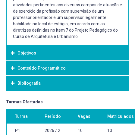
atividades pertinentes aos diversos campos de atuação e
de exercício da profissão com supervisão de um
professor orientador e um supervisor legalmente
habilitado no local de estágio, em acordo com as
diretrizes definidas no item 7 do Projeto Pedagógico do
Curso de Arquitetura e Urbanismo.
Objetivos
Conteúdo Programático
Objetivo Geral:
Objetivo(s) Geral(ais):
Bibliografia
Realizar atividade em ambiente profissional visando a
preparação para o exercício da profissão.
Objetivo(s) Específico(s):
Bibliografia Básica:
Turmas Ofertadas
Adquirir competências próprias das atividades
BRASIL. MINISTERIO DO TRABALHO E EMPREGO. Nova
profissionais em Arquitetura e Urbanismo.
Turma
Período
Vagas
Matriculados
Cartilha Esclarecedora sobre a Lei do Estágio (Lei 11.788,
Exercer em ambiente profissional as habilidades e
de 25 de Setembro de 2008). Brasília: MTE, SPPE, DPJ,
competências do Arquiteto e Urbanista.
CGPI. 2010.
P1
2026 / 2
10
10
Construir vínculo de modo crítico entre as atividades