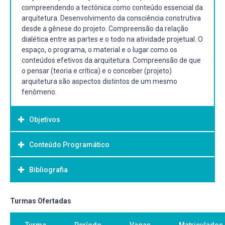
compreendendo a tectônica como conteúdo essencial da
arquitetura. Desenvolvimento da consciência construtiva
desde a gênese do projeto. Compreensão da relação
dialética entre as partes e o todo na atividade projetual. O
espaço, o programa, o material e o lugar como os
conteúdos efetivos da arquitetura. Compreensão de que
o pensar (teoria e crítica) e o conceber (projeto)
arquitetura são aspectos distintos de um mesmo
fenômeno.
Objetivos
Conteúdo Programático
Objetivo Geral:
Objetivo(s) Geral(ais):
Bibliografia
Trabalhar a atividade projetual a partir da matéria e sua
relação com os demais materiais de projeto
(espaço/lugar, forma, programa, matéria/construção).
Bibliografia Básica:
Turmas Ofertadas
Objetivo(s) Específico(s):
ALEXANDER, Cristopher. Uma linguagem de padrões
Apreender o espaço, o programa, o material e o lugar
Turma
Período
Vagas
Matriculados