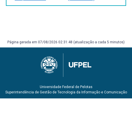
poetics of construction in nineteenth and twentieth
century architecture. Cambridge: MIT Press, 1995.
FRASCARI, Marco. O detalhe narrativo. In: NESBITT, kate
(org.). Uma nova agenda para a arquitetura: antologia
teórica 1965-1995. São Paulo: Cosac Naify, 2006. pp. 539-
556.
HEARN, Fil. Ideas that chaped buidings. Cambridge, Mass.
Página gerada em 07/08/2026 02:31:48 (atualização a cada 5 minutos)
MIT PRess, 2003.
SALVADORI, Mario. Por que os edifícios ficam de pé: a
força da arquitetura. São Paulo: Martins Fontes, 2011.]
TORROJA MIRET, Eduardo. Razón de ser de los tipos
estructurales. Madri: SCIC, 1998.
Universidade Federal de Pelotas
Superintendência de Gestão de Tecnologia da Informação e Comunicação