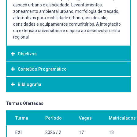
espaço urbano e a sociedade. Levantamentos,
zoneamento ambiental urbano, morfologia de traçado,
alternativas para mobilidade urbana, uso do solo,
densidades e equipamentos comunitários. A integração
da extensão universitária e o apoio ao desenvolvimento
regional.
Objetivos
Conteúdo Programático
Objetivo Geral:
Objetivo(s) Geral(ais):
Bibliografia
Mediante integração de atividades de ensino e extensão,
realizar atividades de planejamento urbano em escala de
cidade ou bairro, com enfoque em projeto e morfologia
Bibliografia Básica:
Turmas Ofertadas
urbana, incluindo fatores ambientais, físicos e sociais,
ACIOLY, Cláudio; DAVIDSON, Forbes (1998). Densidade
apoiando o desenvolvimento regional.
Turma
Período
Vagas
Matriculados
urbana: um instrumento de planejamento e gestão
Objetivo(s) Específico(s):
urbana. São Paulo: Mauad. 104 p.
Realizar levantamentos, diagnóstico e prognóstico, com
GOUVÊA, Luiz Alberto (2002). BioCidade: conceitos e
EX1
2026 / 2
17
13
apoio em desenho digital e geocomputação;