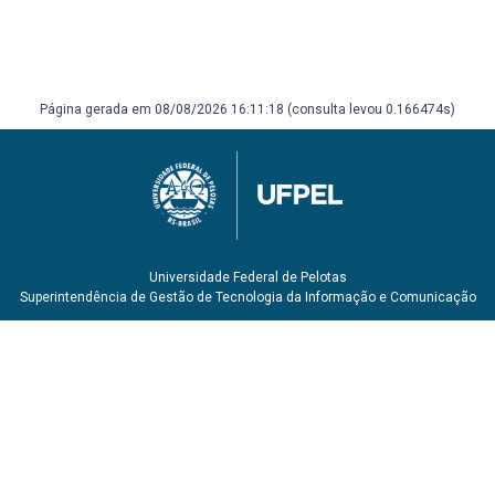
Bibliografia Complementar:
BUZAI, Gustavo (2004). Geografia Glob@l. Lugar Editorial.
216 p.
Página gerada em 08/08/2026 16:11:18 (consulta levou 0.166474s)
ECOVISION (2011). Human Footprint - Imagens de Satélite
Que Documentam a Actividade Humana. Eovision.
GARAITAGOITA, Xabier Eizaguirre (2001). La construcion
del territorio disperso – Talleres de reflexión sobre la
forma difusa. Barcelona: Ediciones UPC. 227 p.
GUIMARÃES, Pedro Paulino (2004). Configuração urbana:
evolução, avaliação, planejamento e urbanização. São
Universidade Federal de Pelotas
Paulo: Pro-Livros. 260 p.
Superintendência de Gestão de Tecnologia da Informação e Comunicação
MONTANER, Josep Maria (2008). Sistemas
arquitectónicos contemporáneos. Gustavo Gilli. 223 p.
ONCELOS, Eduardo (2000). Transporte urbano nos países
em desenvolvimento. São Paulo: Annablume. 284 p.
PANERAI, Philippe (2006). Análise urbana. Brasília: Editora
Universidade de Brasília.
SOLÁ-MORALES, Manuel (1997). Las formas de
crescimiento urbano. Barcelona: Ediciones UPC. 196 p.