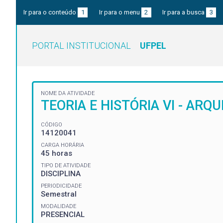
Ir para o conteúdo
1
Ir para o menu
2
Ir para a busca
3
PORTAL INSTITUCIONAL
UFPEL
NOME DA ATIVIDADE
TEORIA E HISTÓRIA VI - ARQ
CÓDIGO
14120041
CARGA HORÁRIA
45 horas
TIPO DE ATIVIDADE
DISCIPLINA
PERIODICIDADE
Semestral
MODALIDADE
PRESENCIAL