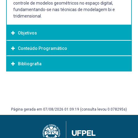
controle de modelos geométricos no espaço digital,
fundamentando-se nas técnicas de modelagem bi e
tridimensional.
Objetivos
Conteúdo Programático
Objetivo Geral:
Objetivos:
Bibliografia
Unidade I: Introdução e História da Modelagem
- Reconhecer os conceitos e as técnicas que
Geométrica.
fundamentam a modelagem geométrica;
- Habilitar para a geração e controle de modelos
Bibliografia Básica:
Unidade II: Classificação de Tipos de Entes Geométricos e
geométricos em meio digital;
Geometrias.
CELANI, M. G. C.; CYPRIANO, D. ; GODOI, G. ; VAZ, C. E. V. . A
- Aplicar a fundamentação da modelagem geométrica
gramática da forma como metodologia de análise e
em problemas de representação em arquitetura e design.
Unidade III: Técnicas de Representação de
síntese em arquitetura. Conexão (Caxias do Sul), v. 5, p.
Página gerada em 07/08/2026 01:09:19 (consulta levou 0.078295s)
Geometria/Matrizes/Modelagem por pontos, curvas,
15-20, 2007.
planos e sólidos.
CHEVALLARD, Yves. La transposición didáctica: del saber
sabio al saber enseñado. Buenos Aires: Aique, 1991.
Unidade IV: Metodologia de análise da forma e
CHING, Francis D. K. Arquitectura – Forma, Espacio y
composição geométrica: parametrização / simetrias /
Orden. México: Ediciones G. Gili, 2002.