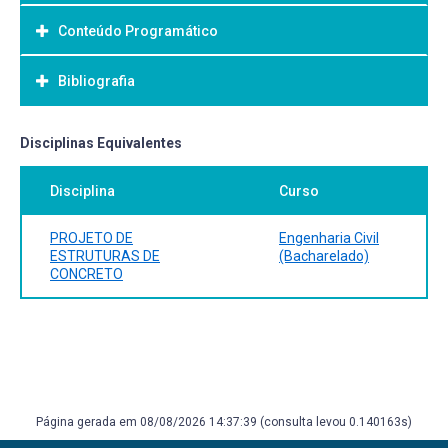
Conteúdo Programático
Objetivo Geral:
Bibliografia
Bibliografia Básica:
Disciplinas Equivalentes
Disciplina
Curso
PROJETO DE
Engenharia Civil
ESTRUTURAS DE
(Bacharelado)
CONCRETO
Página gerada em 08/08/2026 14:37:39 (consulta levou 0.140163s)