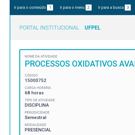
Ir para o conteúdo
1
Ir para o menu
2
Ir para a busca
3
PORTAL INSTITUCIONAL
UFPEL
NOME DA ATIVIDADE
PROCESSOS OXIDATIVOS AV
CÓDIGO
15000752
CARGA HORÁRIA
68 horas
TIPO DE ATIVIDADE
DISCIPLINA
PERIODICIDADE
Semestral
MODALIDADE
PRESENCIAL