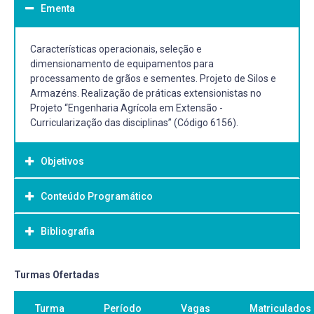
Ementa
Características operacionais, seleção e
dimensionamento de equipamentos para
processamento de grãos e sementes. Projeto de Silos e
Armazéns. Realização de práticas extensionistas no
Projeto “Engenharia Agrícola em Extensão -
Curricularização das disciplinas” (Código 6156).
Objetivos
Conteúdo Programático
Objetivo Geral:
Integrar conhecimentos que permitam projetar, construir
Bibliografia
e ensaiar equipamentos para processamento de grãos e
sementes.
Bibliografia Básica:
Turmas Ofertadas
Específicos:
PERES, W.B. Manutenção da qualidade de grãos e
- Conhecer os princípios básicos de operação, regulagens,
Turma
Período
Vagas
Matriculados
sementes. Pelotas: Editora e Gráfica Universitária/UFPel,
manutenção, segurança e ergonomia dos equipamentos