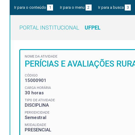
Ir para o conteúdo
1
Ir para o menu
2
Ir para a busca
3
PORTAL INSTITUCIONAL
UFPEL
NOME DA ATIVIDADE
PERÍCIAS E AVALIAÇÕES RUR
CÓDIGO
15000901
CARGA HORÁRIA
30 horas
TIPO DE ATIVIDADE
DISCIPLINA
PERIODICIDADE
Semestral
MODALIDADE
PRESENCIAL