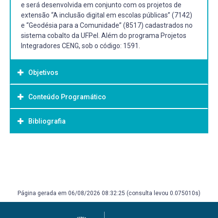
e será desenvolvida em conjunto com os projetos de
extensão “A inclusão digital em escolas públicas” (7142)
e “Geodésia para a Comunidade” (8517) cadastrados no
sistema cobalto da UFPel. Além do programa Projetos
Integradores CENG, sob o código: 1591.
Objetivos
Conteúdo Programático
Objetivo Geral:
A componente curricular visa ampliar a formação cidadã
Bibliografia
dos alunos motivando a participação em ações voltadas
as demandas da sociedade e para tanto vinculadas a
projetos extensionistas.
Bibliografia Básica:
BENDER, Willian N. Aprendizagem baseada em projetos
Objetivos Específicos:
educação diferenciada para o século XXI. Porto Alegre
Participar ativamente de atividades curriculares de
Penso 2014. 1 recurso online ISBN 9788584290000.
extensão do curso de Geoprocessamento.
Página gerada em 06/08/2026 08:32:25 (consulta levou 0.075010s)
MACIEL, Alderlândia da Silva. A universidade e o princípio
da indissociabilidade entre ensino, pesquisa e extensão:
utopia ou realidade?. Rio Branco: Edufac, 2018. 181 p.