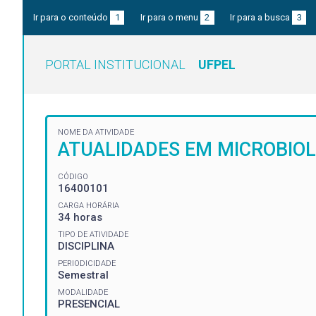
Ir para o conteúdo
1
Ir para o menu
2
Ir para a busca
3
PORTAL INSTITUCIONAL
UFPEL
NOME DA ATIVIDADE
ATUALIDADES EM MICROBIOL
CÓDIGO
16400101
CARGA HORÁRIA
34 horas
TIPO DE ATIVIDADE
DISCIPLINA
PERIODICIDADE
Semestral
MODALIDADE
PRESENCIAL