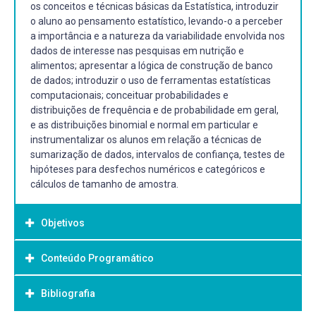
os conceitos e técnicas básicas da Estatística, introduzir
o aluno ao pensamento estatístico, levando-o a perceber
a importância e a natureza da variabilidade envolvida nos
dados de interesse nas pesquisas em nutrição e
alimentos; apresentar a lógica de construção de banco
de dados; introduzir o uso de ferramentas estatísticas
computacionais; conceituar probabilidades e
distribuições de frequência e de probabilidade em geral,
e as distribuições binomial e normal em particular e
instrumentalizar os alunos em relação a técnicas de
sumarização de dados, intervalos de confiança, testes de
hipóteses para desfechos numéricos e categóricos e
cálculos de tamanho de amostra.
Objetivos
Conteúdo Programático
Objetivo Geral:
Familiarizar os alunos com os conceitos e técnicas
Bibliografia
1. Tipos de variáveis. Representação tabular e gráfica e
básicas da Estatística.
distribuição de frequência