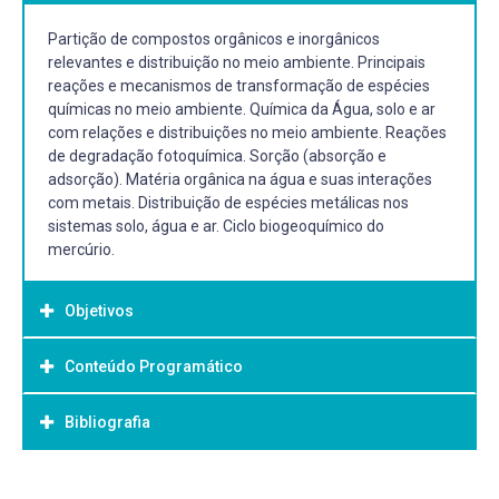
Partição de compostos orgânicos e inorgânicos
relevantes e distribuição no meio ambiente. Principais
reações e mecanismos de transformação de espécies
químicas no meio ambiente. Química da Água, solo e ar
com relações e distribuições no meio ambiente. Reações
de degradação fotoquímica. Sorção (absorção e
adsorção). Matéria orgânica na água e suas interações
com metais. Distribuição de espécies metálicas nos
sistemas solo, água e ar. Ciclo biogeoquímico do
mercúrio.
Objetivos
Conteúdo Programático
Objetivo Geral:
Objetivo Geral:
Bibliografia
Transporte e destino das espécies químicas
Estudar os princípios químicos envolvidos nos diferentes
Química da Água, solo e ar
sistemas ambientais (água, solo, atmosfera) bem como
Química do solo
as perturbações provocadas por diversas atividades
Bibliografia Básica:
Química do ar