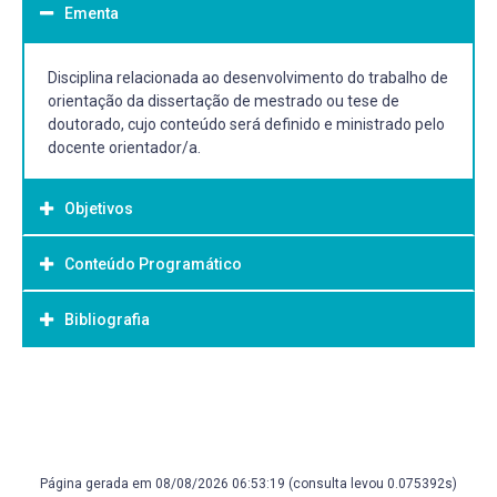
Ementa
Disciplina relacionada ao desenvolvimento do trabalho de
orientação da dissertação de mestrado ou tese de
doutorado, cujo conteúdo será definido e ministrado pelo
docente orientador/a.
Objetivos
Conteúdo Programático
Objetivo Geral:
Subsidiar a pesquisa e escrita do trabalho final do curso
Bibliografia
(tese).
Bibliografia Básica:
A ser definida pelo/a docente orientador/a responsável
pela disciplina.
Página gerada em 08/08/2026 06:53:19 (consulta levou 0.075392s)