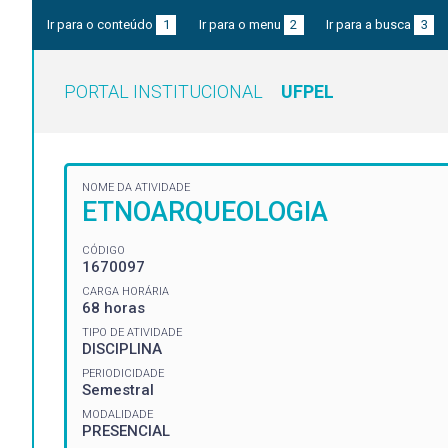
Ir para o conteúdo
1
Ir para o menu
2
Ir para a busca
3
PORTAL INSTITUCIONAL
UFPEL
NOME DA ATIVIDADE
ETNOARQUEOLOGIA
CÓDIGO
1670097
CARGA HORÁRIA
68 horas
TIPO DE ATIVIDADE
DISCIPLINA
PERIODICIDADE
Semestral
MODALIDADE
PRESENCIAL