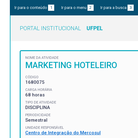
Ir para o conteúdo
1
Ir para o menu
2
Ir para a busca
3
PORTAL INSTITUCIONAL
UFPEL
NOME DA ATIVIDADE
MARKETING HOTELEIRO
CÓDIGO
1680075
CARGA HORÁRIA
68 horas
TIPO DE ATIVIDADE
DISCIPLINA
PERIODICIDADE
Semestral
UNIDADE RESPONSÁVEL
Centro de Integração do Mercosul