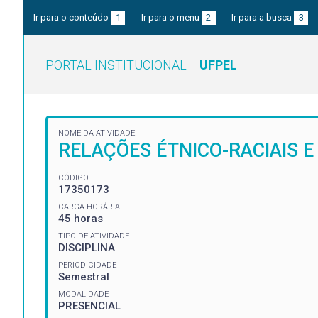
Ir para o conteúdo
1
Ir para o menu
2
Ir para a busca
3
PORTAL INSTITUCIONAL
UFPEL
NOME DA ATIVIDADE
RELAÇÕES ÉTNICO-RACIAIS 
CÓDIGO
17350173
CARGA HORÁRIA
45 horas
TIPO DE ATIVIDADE
DISCIPLINA
PERIODICIDADE
Semestral
MODALIDADE
PRESENCIAL