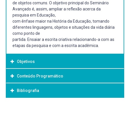
de objetos comuns. O objetivo principal do Seminário
Avançado é, assim, ampliar a reflexão acerca da
pesquisa em Educação,
com ênfase maior na História da Educação, tomando
diferentes linguagens, objetos e situações da vida diária
como ponto de
partida. Ensaiar a escrita criativa relacionando-a com as
etapas da pesquisa e com a escrita acadêmica.
Objetivos
Conteúdo Programático
Objetivo Geral:
-
Bibliografia
Unidade 1:
- Introdução: a História, a Memória, a Literatura e a
Bibliografia Básica:
Educação;
ADICHIE, Chimamanda Ngozi. O perigo de uma história
Unidade 2:
única: traduação Julia Romeu. 1ª Ed. São Paulo:
Caompanhia das Letras. 2019. BARTHES, ROLAND. O