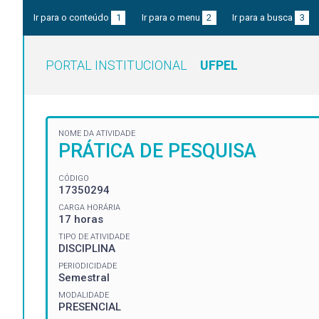
Ir para o conteúdo
1
Ir para o menu
2
Ir para a busca
3
PORTAL INSTITUCIONAL
UFPEL
NOME DA ATIVIDADE
PRÁTICA DE PESQUISA
CÓDIGO
17350294
CARGA HORÁRIA
17 horas
TIPO DE ATIVIDADE
DISCIPLINA
PERIODICIDADE
Semestral
MODALIDADE
PRESENCIAL