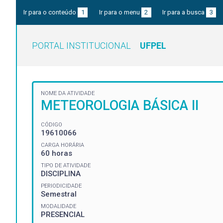
Ir para o conteúdo
1
Ir para o menu
2
Ir para a busca
3
PORTAL INSTITUCIONAL
UFPEL
NOME DA ATIVIDADE
METEOROLOGIA BÁSICA II
CÓDIGO
19610066
CARGA HORÁRIA
60 horas
TIPO DE ATIVIDADE
DISCIPLINA
PERIODICIDADE
Semestral
MODALIDADE
PRESENCIAL