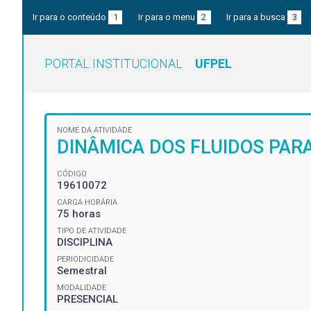
Ir para o conteúdo
1
Ir para o menu
2
Ir para a busca
3
PORTAL INSTITUCIONAL
UFPEL
NOME DA ATIVIDADE
DINÂMICA DOS FLUIDOS PAR
CÓDIGO
19610072
CARGA HORÁRIA
75 horas
TIPO DE ATIVIDADE
DISCIPLINA
PERIODICIDADE
Semestral
MODALIDADE
PRESENCIAL