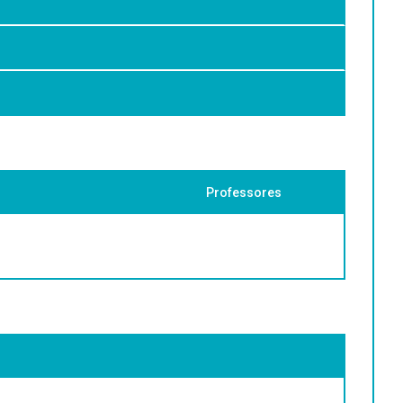
o aluno exemplos básicos de aplicação que sirvam de apoio
Professores
v.47) ISBN 0121370402.
ookman, Artmed, 2009. 3 v. ISBN 9788577802593
29501.