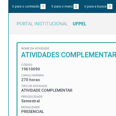
Ir para o conteúdo
1
Ir para o menu
2
Ir para a busca
3
PORTAL INSTITUCIONAL
UFPEL
NOME DA ATIVIDADE
ATIVIDADES COMPLEMENTA
CÓDIGO
19610090
CARGA HORÁRIA
270 horas
TIPO DE ATIVIDADE
ATIVIDADE COMPLEMENTAR
PERIODICIDADE
Semestral
MODALIDADE
PRESENCIAL